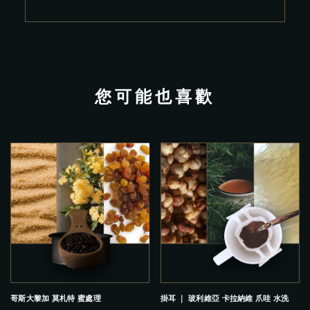
您可能也喜歡
哥斯大黎加 莫札特 蜜處理
掛耳 ｜ 玻利維亞 卡拉納維 爪哇 水洗