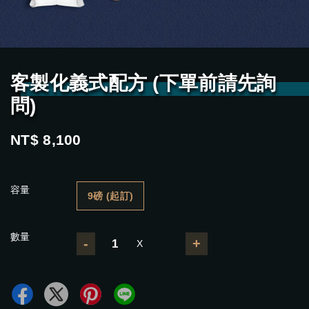
客製化義式配方 (下單前請先詢
問)
NT$ 8,100
容量
9磅 (起訂)
數量
-
+