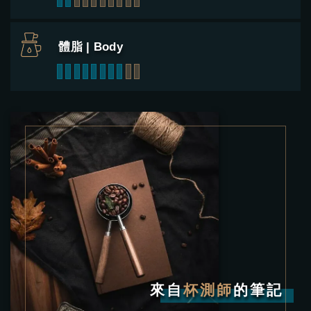
體脂 | Body
1
2
3
4
5
6
7
8
9
10
來自
杯測師
的筆記