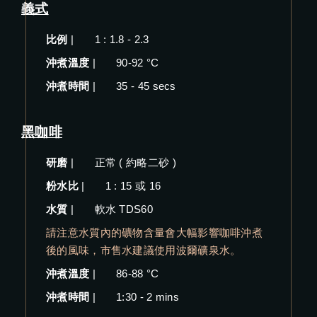
義式
比例
|
1 : 1.8 - 2.3
沖煮溫度
|
90-92 °C
沖煮時間
|
35 - 45 secs
黑咖啡
研磨
|
正常 ( 約略二砂 )
粉水比
|
1 : 15 或 16
水質
|
軟水 TDS60
請注意水質內的礦物含量會大幅影響咖啡沖煮
後的風味，市售水建議使用波爾礦泉水。
沖煮溫度
|
86-88 °C
沖煮時間
|
1:30 - 2 mins