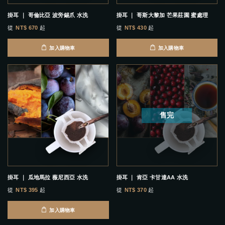
掛耳 ｜ 哥倫比亞 波旁錫爪 水洗
掛耳 ｜ 哥斯大黎加 芒果莊園 蜜處理
從
NT$ 670
起
從
NT$ 430
起
加入購物車
加入購物車
售完
掛耳 ｜ 瓜地馬拉 薇尼西亞 水洗
掛耳 ｜ 肯亞 卡甘達AA 水洗
從
NT$ 395
起
從
NT$ 370
起
加入購物車