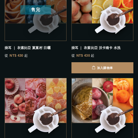
售完
掛耳 ｜ 衣索比亞 菓菓村 日曬
掛耳 ｜ 衣索比亞 沃卡南卡 水洗
從
NT$ 430
起
從
NT$ 430
起
加入購物車