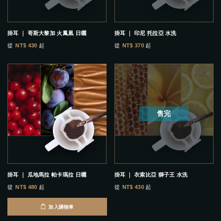
掛耳 ｜ 哥斯大黎加 火鳳凰 日曬
掛耳 ｜ 印尼 托拉亞 水洗
從
NT$ 430
起
從
NT$ 370
起
售完
掛耳 ｜ 瓜地馬拉 帕卡瑪拉 日曬
掛耳 ｜ 衣索比亞 獅子王 水洗
從
NT$ 480
起
從
NT$ 430
起
加入購物車