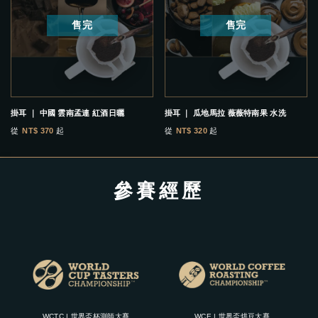
售完
售完
掛耳 ｜ 中國 雲南孟連 紅酒日曬
掛耳 ｜ 瓜地馬拉 薇薇特南果 水洗
從
NT$ 370
起
從
NT$ 320
起
參賽經歷
WCTC | 世界盃杯測師大賽
WCE | 世界盃烘豆大賽