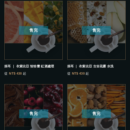
售完
售完
掛耳 ｜ 衣索比亞 恰恰蕾 紅酒處理
掛耳 ｜ 衣索比亞 古吉花露 水洗
從
NT$ 430
起
從
NT$ 430
起
售完
售完