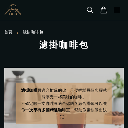
›
首頁
濾掛咖啡包
濾掛咖啡包
濾掛咖啡
最適合忙碌的你，只要輕鬆幾個步驟就
能享受一杯美味的咖啡。
不確定哪一支咖啡豆適合你嗎？綜合掛耳可以讓
你
一次享有多國精選咖啡豆
，幫助你更快做出決
定！