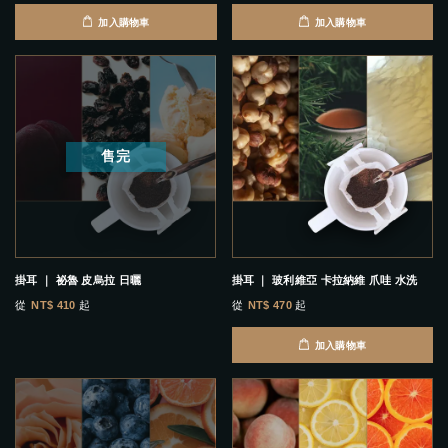
加入購物車
加入購物車
售完
掛耳 ｜ 祕魯 皮烏拉 日曬
掛耳 ｜ 玻利維亞 卡拉納維 爪哇 水洗
從
NT$ 410
起
從
NT$ 470
起
加入購物車