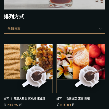
排列方式
掛耳 ｜ 哥斯大黎加 莫札特 蜜處理
掛耳 ｜ 衣索比亞 夏宴 日曬
從
NT$ 490
起
從
NT$ 455
起