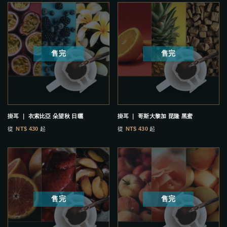
售完
售完
掛耳 ｜ 衣索比亞 朵望秋 日曬
掛耳 ｜ 哥斯大黎加 琵隆 黑蜜
從
NT$ 430
起
從
NT$ 430
起
售完
售完