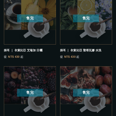
售完
售完
掛耳 ｜ 衣索比亞 艾瑞加 日曬
掛耳 ｜ 衣索比亞 聖塔瓦娜 水洗
從
NT$ 430
起
從
NT$ 430
起
售完
售完