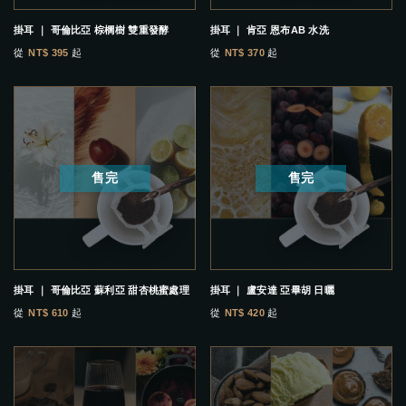
掛耳 ｜ 哥倫比亞 棕櫚樹 雙重發酵
掛耳 ｜ 肯亞 恩布AB 水洗
從
NT$ 395
起
從
NT$ 370
起
售完
售完
掛耳 ｜ 哥倫比亞 蘇利亞 甜杏桃蜜處理
掛耳 ｜ 盧安達 亞畢胡 日曬
從
NT$ 610
起
從
NT$ 420
起