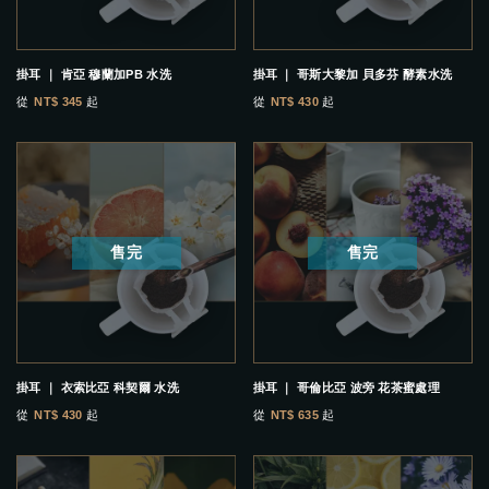
掛耳 ｜ 肯亞 穆蘭加PB 水洗
掛耳 ｜ 哥斯大黎加 貝多芬 酵素水洗
從
NT$ 345
起
從
NT$ 430
起
售完
售完
掛耳 ｜ 衣索比亞 科契爾 水洗
掛耳 ｜ 哥倫比亞 波旁 花茶蜜處理
從
NT$ 430
起
從
NT$ 635
起