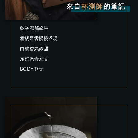
來自
杯測師
的筆記
乾香濃郁堅果
柑橘果香慢慢浮現
白柚香氣微甜
尾韻為青茶香
BODY中等