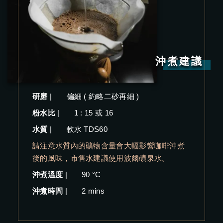
沖煮建議
研磨
|
偏細 ( 約略二砂再細 )
粉水比
|
1 : 15 或 16
水質
|
軟水 TDS60
請注意水質內的礦物含量會大幅影響咖啡沖煮
後的風味，市售水建議使用波爾礦泉水。
沖煮溫度
|
90 °C
沖煮時間
|
2 mins