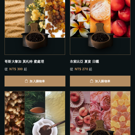
哥斯大黎加 莫札特 蜜處理
衣索比亞 夏宴 日曬
從
NT$ 300
起
從
NT$ 270
起
加入購物車
加入購物車