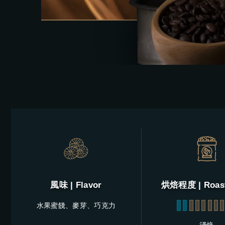
風味 | Flavor
烘焙程度 | Roast
水果蜜餞、麥芽、巧克力
1
2
3
4
5
6
7
8