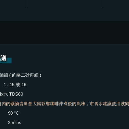
建議
偏細 ( 約略二砂再細 )
1 : 15 或 16
軟水 TDS60
質內的礦物含量會大幅影響咖啡沖煮後的風味，市售水建議使用波
|
90 °C
|
2 mins