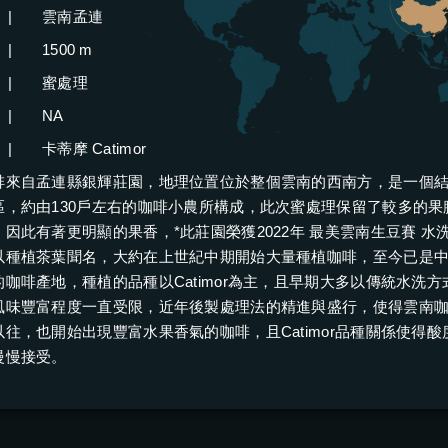
|
雲南孟連
|
1500 m
|
蜜處理
|
NA
|
卡蒂摩 Catimor
啡來自孟連縣銀輝莊園，地理位置位於整個雲南的西南方，是一個
區，約由130戶左右的咖啡小農所構成，此次蜜處理保留了較多的果
因此有著更明顯的果香，*此莊園榮獲2022年 最美雲南生豆賽 水
以種植茶葉聞名，大約在上世紀中期開始大量種植咖啡，至今已是
咖啡產地，種植的品種以Catimor為主，且早期大多以傳統水洗方
風味豐富程度一直受限，近年後製處理法的精進與盛行，使得雲南
往，也開始出現豐富水果香氣的咖啡，且Catimor品種關係使得
慢慢接受。