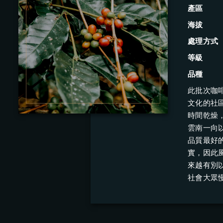
產區
海拔
處理方式
等級
品種
此批次咖
文化的社
時間乾燥，
雲南一向
品質最好的
實，因此
來越有別以
社會大眾