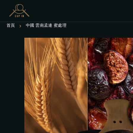
›
首頁
中國 雲南孟連 蜜處理