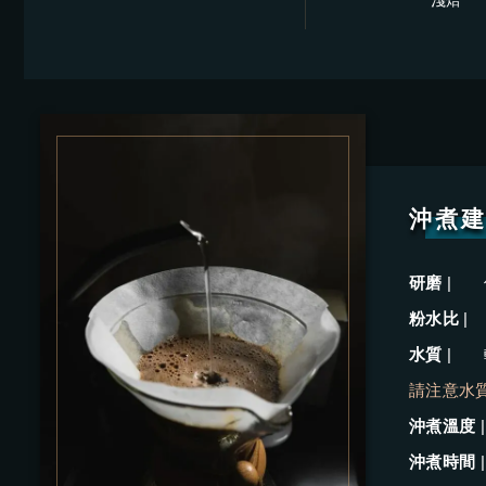
淺焙
沖煮
研磨
|
粉水比
|
水質
|
請注意水
沖煮溫度
沖煮時間