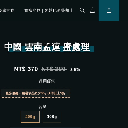
優惠方案
婚禮小物 | 客製化濾掛咖啡
中國 雲南孟連 蜜處理
NT$ 370
NT$ 380
-2.6%
適用優惠
量多優惠 - 精選單品豆(200g),4件以上9折
容量
200g
100g