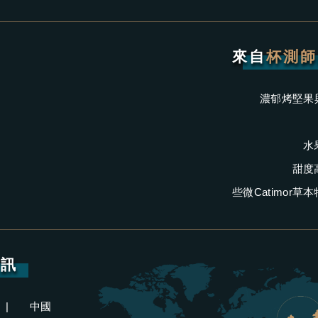
來自
杯測師
濃郁烤堅果
水
甜度
些微Catimor草
資訊
|
中國