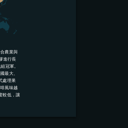
結合農業與
膠進行長
洗組冠軍。
中國最大、
式處理果
咖啡風味越
酸度較低，讓