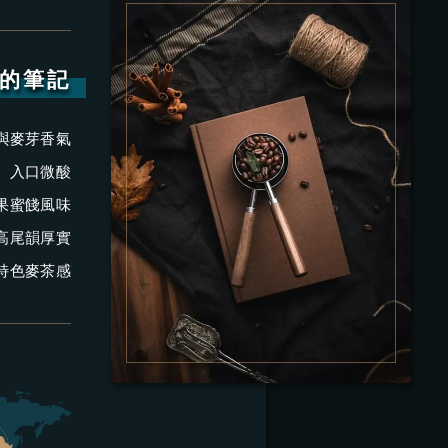
的筆記
與麥芽香氣
入口微酸
果蜜餞風味
高尾韻厚實
本特色麥茶感