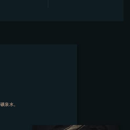
爾礦泉水。