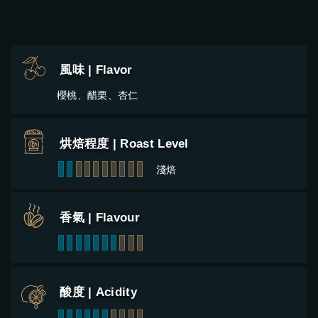
風味 | Flavor
櫻桃、醋栗、杏仁
烘焙程度 | Roast Level
1
2
3
4
5
6
7
8
9
10
淺焙
香氣 | Flavour
1
2
3
4
5
6
7
8
9
10
酸度 | Acidity
1
2
3
4
5
6
7
8
9
10