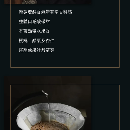
輕微發酵香氣帶有辛香料感
整體口感酸帶甜
有著熱帶水果香
櫻桃、醋栗及杏仁
尾韻像果汁般清爽