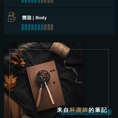
體脂 | Body
1
2
3
4
5
6
7
8
9
10
來自
杯測師
的筆記