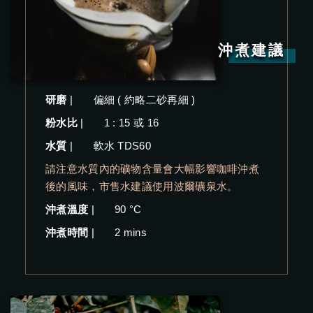
沖煮建議
研磨
|
偏細 ( 約略二砂再細 )
粉水比
|
1 : 15 或 16
水質
|
軟水 TDS60
請注意水質內的礦物含量會大幅影響咖啡沖煮
後的風味，市售水建議使用波爾礦泉水。
沖煮溫度
|
90 °C
沖煮時間
|
2 mins