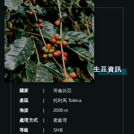
生豆資訊
國家
|
哥倫比亞
產區
|
托利馬 Tolima
海拔
|
2000 m
處理方式
|
蜜處理
等級
|
SHB