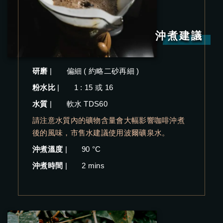
沖煮建議
研磨
|
偏細 ( 約略二砂再細 )
粉水比
|
1 : 15 或 16
水質
|
軟水 TDS60
請注意水質內的礦物含量會大幅影響咖啡沖煮
後的風味，市售水建議使用波爾礦泉水。
沖煮溫度
|
90 °C
沖煮時間
|
2 mins