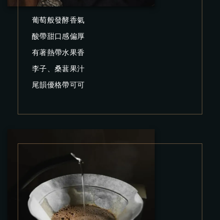
葡萄般發酵香氣
酸帶甜口感偏厚
有著熱帶水果香
李子、桑葚果汁
尾韻優格帶可可