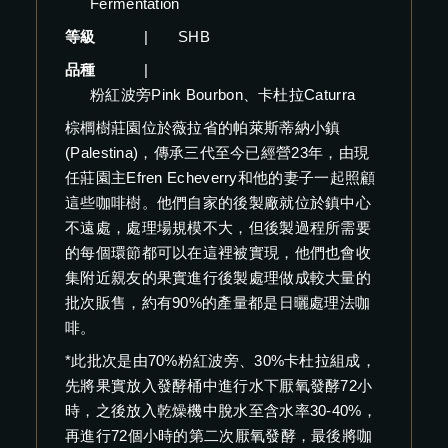
Fermentation
等級
|
SHB
品種
|
粉紅波旁Pink Bourbon、卡杜拉Caturra
棕櫚樹莊園位於薇拉省的帕萊斯蒂納小鎮
(Palestina)，傳承三代至今已經營23年，由現
任莊園主Efren Echeverry和他的妻子一起照顧
這些咖啡樹。他們自家的後製廠就位於鎮中心
不遠處，處理場規模不大，但後製過程所需要
的每個環節都可以在這裡被實現，他們也會收
集附近親友的果實進行後製處理做成較大量的
批次販售，約有90%的產量都是日曬處理法咖
啡。
*此批次是由70%粉紅波旁、30%卡杜拉組成，
先將果實放入發酵桶中進行水下厭氧發酵72小
時，之後放入乾燥機中脫水至含水率30-40%，
再進行72個小時的第二次厭氧發酵，最後將咖