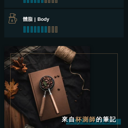
體脂 | Body
1
2
3
4
5
6
7
8
9
10
來自
杯測師
的筆記