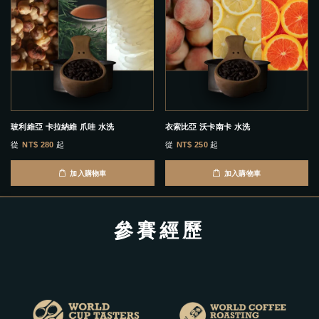
玻利維亞 卡拉納維 爪哇 水洗
衣索比亞 沃卡南卡 水洗
從
NT$ 280
起
從
NT$ 250
起
加入購物車
加入購物車
參賽經歷