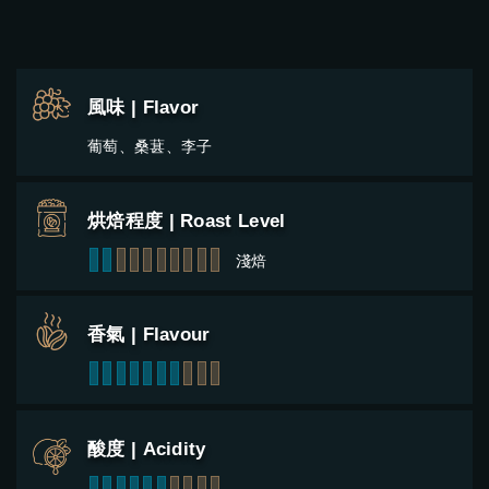
風味 | Flavor
葡萄、桑葚、李子
烘焙程度 | Roast Level
1
2
3
4
5
6
7
8
9
10
淺焙
香氣 | Flavour
1
2
3
4
5
6
7
8
9
10
酸度 | Acidity
1
2
3
4
5
6
7
8
9
10