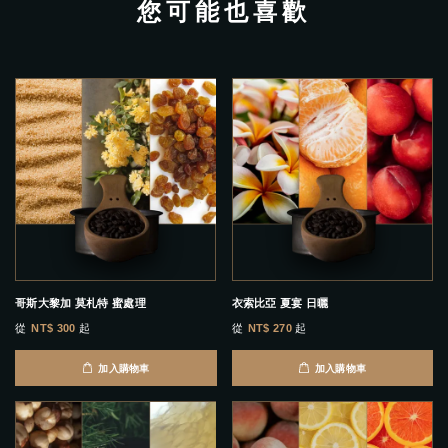
您可能也喜歡
哥斯大黎加 莫札特 蜜處理
衣索比亞 夏宴 日曬
從
NT$ 300
起
從
NT$ 270
起
加入購物車
加入購物車