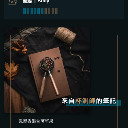
體脂 | Body
1
2
3
4
5
6
7
8
9
10
來自
杯測師
的筆記
鳳梨香混合著堅果