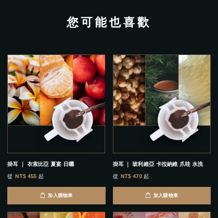
您可能也喜歡
掛耳 ｜ 衣索比亞 夏宴 日曬
掛耳 ｜ 玻利維亞 卡拉納維 爪哇 水洗
從
NT$ 455
起
從
NT$ 470
起
加入購物車
加入購物車