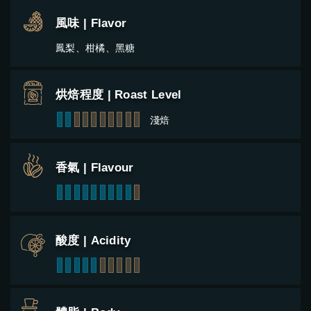
風味 | Flavor
鳳梨、柑橘、黑糖
烘焙程度 | Roast Level
1
2
3
4
5
6
7
8
9
10
淺焙
香氣 | Flavour
1
2
3
4
5
6
7
8
9
10
酸度 | Acidity
1
2
3
4
5
6
7
8
9
10