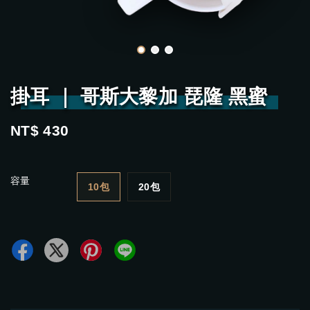
掛耳 ｜ 哥斯大黎加 琵隆 黑蜜
NT$ 430
容量
10包
20包