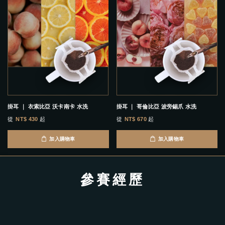
掛耳 ｜ 衣索比亞 沃卡南卡 水洗
掛耳 ｜ 哥倫比亞 波旁錫爪 水洗
從
NT$ 430
起
從
NT$ 670
起
加入購物車
加入購物車
參賽經歷