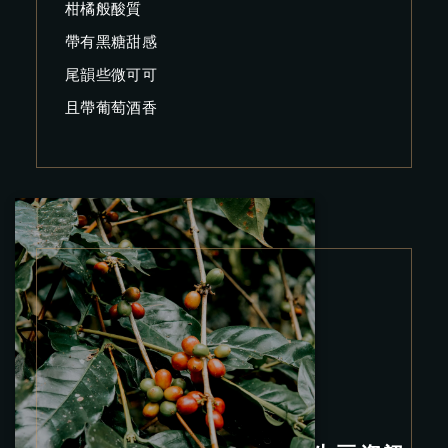
柑橘般酸質
帶有黑糖甜感
尾韻些微可可
且帶葡萄酒香