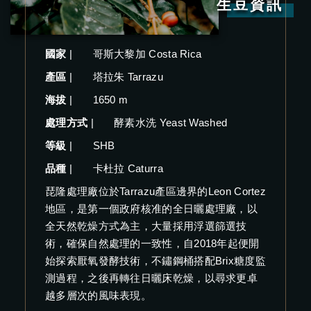
生豆資訊
國家
|
哥斯大黎加 Costa Rica
產區
|
塔拉朱 Tarrazu
海拔
|
1650 m
處理方式
|
酵素水洗 Yeast Washed
等級
|
SHB
品種
|
卡杜拉 Caturra
琵隆處理廠位於Tarrazu產區邊界的Leon Cortez
地區，是第一個政府核准的全日曬處理廠，以
全天然乾燥方式為主，大量採用浮選篩選技
術，確保自然處理的一致性，自2018年起便開
始探索厭氧發酵技術，不鏽鋼桶搭配Brix糖度監
測過程，之後再轉往日曬床乾燥，以尋求更卓
越多層次的風味表現。