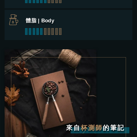
體脂 | Body
1
2
3
4
5
6
7
8
9
10
來自
杯測師
的筆記