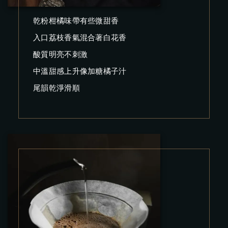
乾粉柑橘味帶有些微甜香
入口荔枝香氣混合著白花香
酸質明亮不刺激
中溫甜感上升像加糖橘子汁
尾韻乾淨滑順