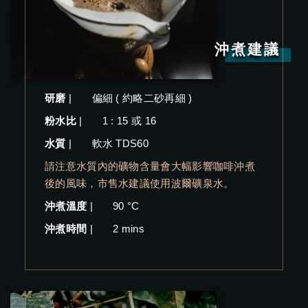
沖煮建議
研磨
|
偏細 ( 約略二砂再細 )
粉水比
|
1 : 15 或 16
水質
|
軟水 TDS60
請注意水質內的礦物含量會大幅影響咖啡沖煮
後的風味，市售水建議使用波爾礦泉水。
沖煮溫度
|
90 °C
沖煮時間
|
2 mins