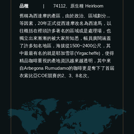
品種
|
74112、原生種 Heirloom
舊稱為西達摩的產區，由於政治、區域劃分...
等因素，20年正式從西達摩改名為西達馬，以
往概括在裡頭許多著名的區域或是處理場，也
獨立出來漸漸的被大家所知悉，幅員廣闊涵蓋
了許多知名地區，海拔從1500~2400公尺，其
中最最有名的就是耶加雪菲(Yirgacheffe)，使得
精品咖啡重視的產地資訊越來越透明，其中來
自Arbegona Rumudamo的咖啡更是奪下了首屆
衣索比亞COE競賽的2、3、8名次。