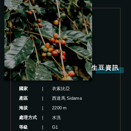
生豆資訊
國家
|
衣索比亞
產區
|
西達馬 Sidama
海拔
|
2200 m
處理方式
|
水洗
等級
|
G1