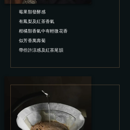
莓果類發酵感
有鳳梨及紅茶香氣
柑橘類香氣中有輕微花香
似芳香萬壽菊
帶些許涼感及紅茶尾韻