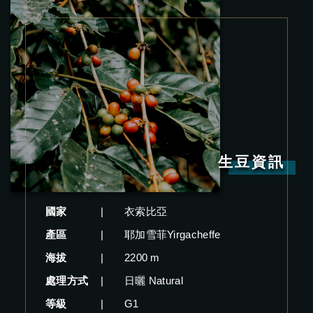
生豆資訊
國家
|
衣索比亞
產區
|
耶加雪菲Yirgacheffe
海拔
|
2200 m
處理方式
|
日曬 Natural
等級
|
G1