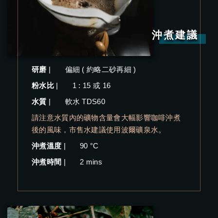
沖煮建議
研磨
|
偏細 ( 約略二砂再細 )
粉水比
|
1 : 15 或 16
水質
|
軟水 TDS60
請注意水質內的礦物含量會大幅影響咖啡沖煮
後的風味，市售水建議使用波爾礦泉水。
沖煮溫度
|
90 °C
沖煮時間
|
2 mins