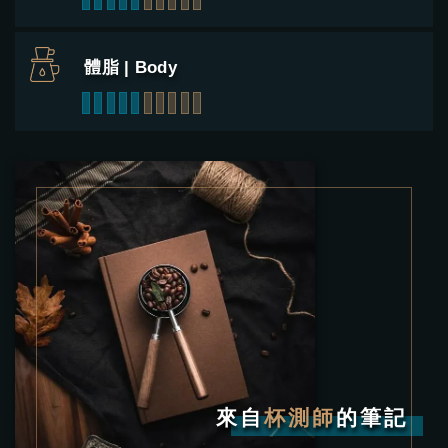
體脂 | Body
1
2
3
4
5
6
7
8
9
10
來自
杯測師
的筆記