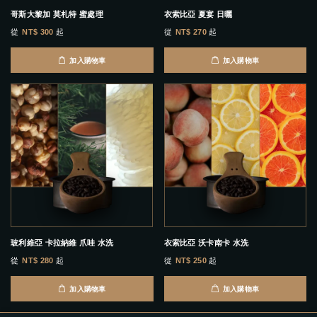
哥斯大黎加 莫札特 蜜處理
衣索比亞 夏宴 日曬
從
NT$ 300
起
從
NT$ 270
起
加入購物車
加入購物車
玻利維亞 卡拉納維 爪哇 水洗
衣索比亞 沃卡南卡 水洗
從
NT$ 280
起
從
NT$ 250
起
加入購物車
加入購物車