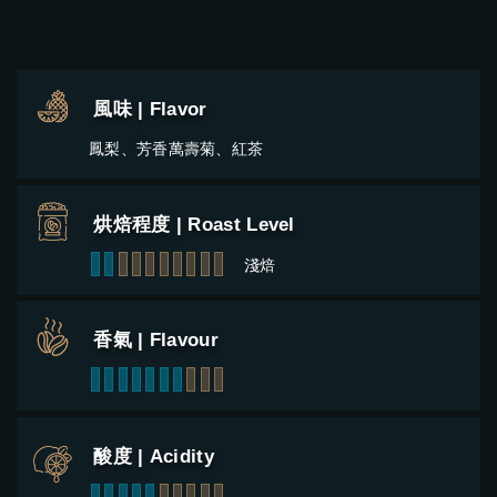
風味 | Flavor
鳳梨、芳香萬壽菊、紅茶
烘焙程度 | Roast Level
1
2
3
4
5
6
7
8
9
10
淺焙
香氣 | Flavour
1
2
3
4
5
6
7
8
9
10
酸度 | Acidity
1
2
3
4
5
6
7
8
9
10