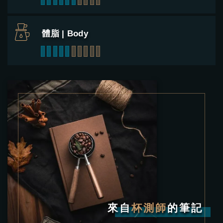
體脂 | Body
1
2
3
4
5
6
7
8
9
10
來自
杯測師
的筆記