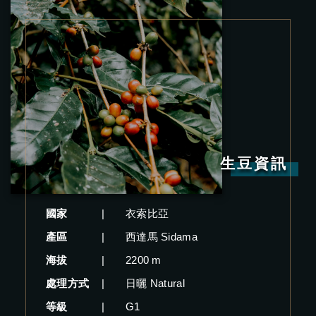
生豆資訊
國家
|
衣索比亞
產區
|
西達馬 Sidama
海拔
|
2200 m
處理方式
|
日曬 Natural
等級
|
G1