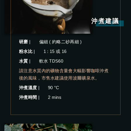
沖煮建議
研磨
|
偏細 ( 約略二砂再細 )
粉水比
|
1 : 15 或 16
水質
|
軟水 TDS60
請注意水質內的礦物含量會大幅影響咖啡沖煮
後的風味，市售水建議使用波爾礦泉水。
沖煮溫度
|
90 °C
沖煮時間
|
2 mins