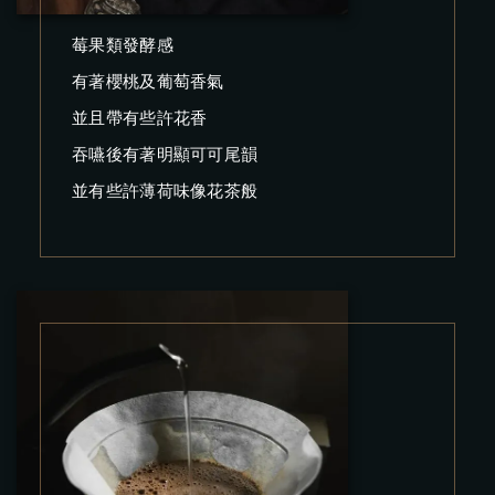
莓果類發酵感
有著櫻桃及葡萄香氣
並且帶有些許花香
吞嚥後有著明顯可可尾韻
並有些許薄荷味像花茶般