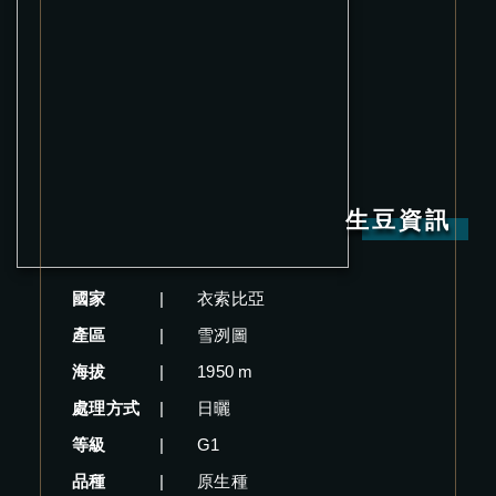
生豆資訊
國家
|
衣索比亞
產區
|
雪冽圖
海拔
|
1950 m
處理方式
|
日曬
等級
|
G1
品種
|
原生種