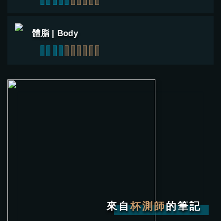
體脂 | Body
1
2
3
4
5
6
7
8
9
10
來自
杯測師
的筆記