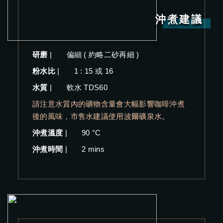
沖煮建議
研磨
|
偏細 ( 約略二砂再細 )
粉水比
|
1 : 15 或 16
水質
|
軟水 TDS60
請注意水質內的礦物含量會大幅影響咖啡沖煮
後的風味，市售水建議使用波爾礦泉水。
沖煮溫度
|
90 °C
沖煮時間
|
2 mins