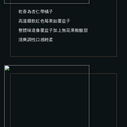
乾香為杏仁帶橘子
高溫啜飲紅色莓果如覆盆子
整體味道像覆盆子加上無花果般酸甜
清爽調性口感輕柔