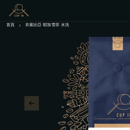
›
首頁
衣索比亞 耶加雪菲 水洗