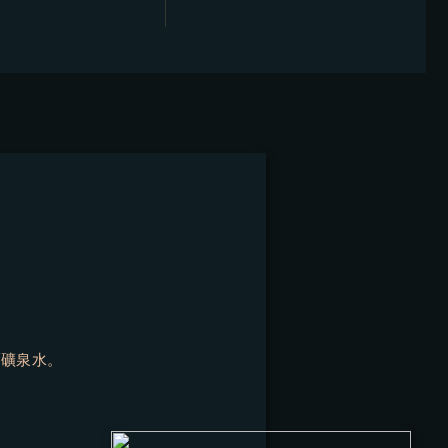
爾礦泉水。