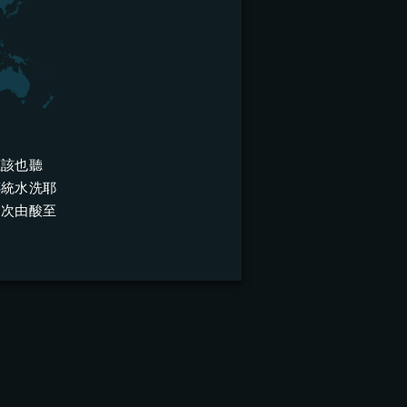
應該也聽
傳統水洗耶
層次由酸至