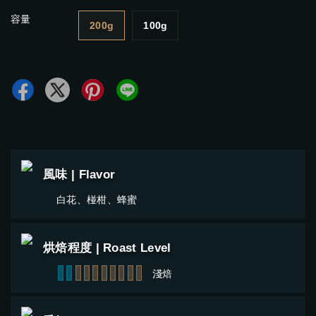
容量
200g
100g
風味 | Flavor
白花、椪柑、蜂蜜
烘焙程度 | Roast Level
1
2
3
4
5
6
7
8
9
10
淺焙