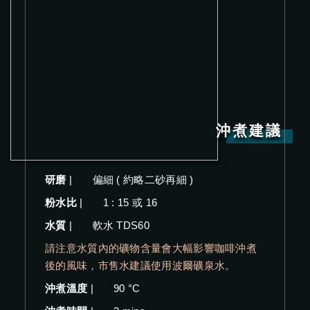
沖煮建議
研磨
|
偏細 ( 約略二砂再細 )
粉水比
|
1 : 15 或 16
水質
|
軟水 TDS60
請注意水質內的礦物含量會大幅影響咖啡沖煮
後的風味，市售水建議使用波爾礦泉水。
沖煮溫度
|
90 °C