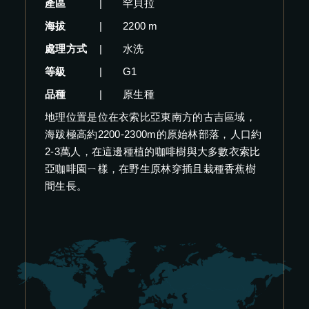
產區
|
罕貝拉
海拔
|
2200 m
處理方式
|
水洗
等級
|
G1
品種
|
原生種
地理位置是位在衣索比亞東南方的古吉區域，
海跋極高約2200-2300m的原始林部落，人口約
2-3萬人，在這邊種植的咖啡樹與大多數衣索比
亞咖啡園ㄧ樣，在野生原林穿插且栽種香蕉樹
間生長。