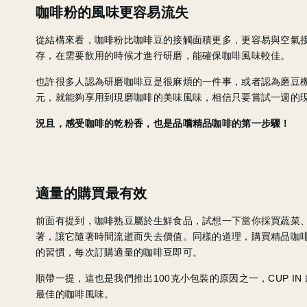
咖啡粉的風味更容易流失
從結構來看，咖啡粉比咖啡豆的接觸面積更多，更容易與空氣
存，在需要飲用的時候才進行研磨，能確保咖啡風味較佳。
也許很多人認為研磨咖啡豆是很麻煩的一件事，或者認為磨豆
元，就能夠享用到現磨咖啡的美味風味，相信只要嘗試一週的
況且，感受咖啡的乾粉香，也是品嚐精品咖啡的第一步驟！
適量的購買最有效
前面有提到，咖啡熟豆屬於生鮮食品，試想一下當你採買蔬菜
著，讓它隨著時間流逝而失去價值。同樣的道理，購買精品咖
的習慣，每次訂購適量的咖啡豆即可。
順帶一提，這也是我們推出100克小包裝的原因之一，CUP I
最佳的咖啡風味。