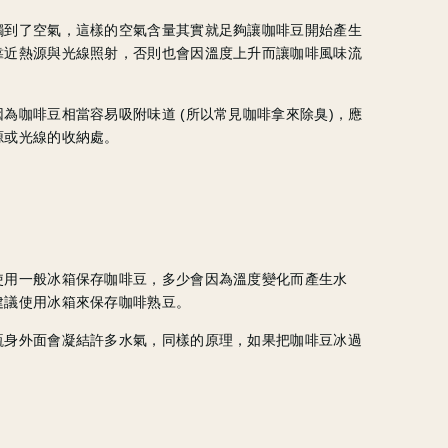
觸到了空氣，這樣的空氣含量其實就足夠讓咖啡豆開始產生
靠近熱源與光線照射，否則也會因溫度上升而讓咖啡風味流
為咖啡豆相當容易吸附味道 (所以常見咖啡拿來除臭)，應
源或光線的收納處。
使用一般冰箱保存咖啡豆，多少會因為溫度變化而產生水
建議使用冰箱來保存咖啡熟豆。
瓶身外面會凝結許多水氣，同樣的原理，如果把咖啡豆冰過